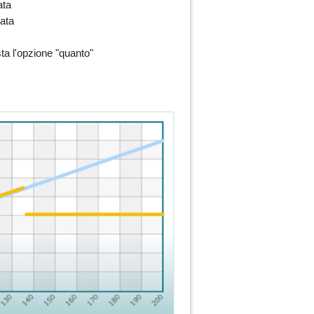
ata
rata
sta l'opzione "quanto"