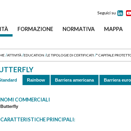
Seguici su
ITÀ
FORMAZIONE
NORMATIVA
MAPPA
/
/
/
/
ME
ATTIVITÀ
EDUCATION
LE TIPOLOGIE DI CERTIFICATI
* CAPITALE PROTETT
UTTERFLY
Standard
Rainbow
Barriera americana
Barriera eur
NOMI COMMERCIALI
Butterfly
CARATTERISTICHE PRINCIPALI: