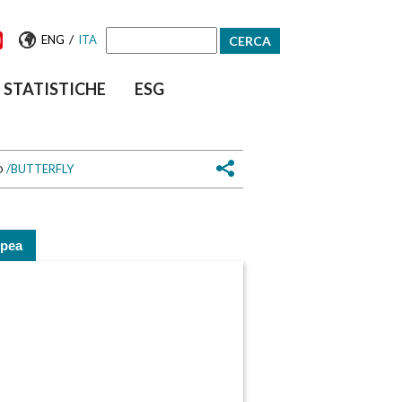
/
ENG
ITA
Form
STATISTICHE
ESG
di
ricerca
/
BUTTERFLY
O
opea