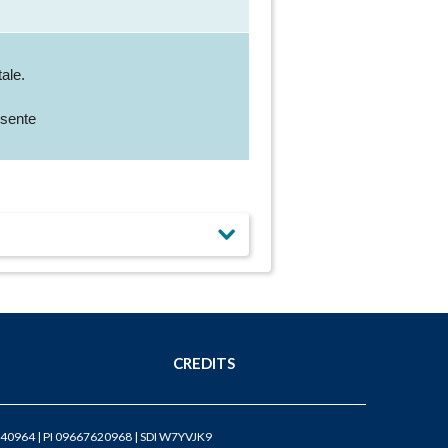
ale.
sente
CREDITS
40964 | PI 09667620968 | SDI W7YVJK9