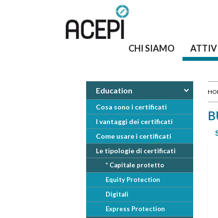
CHI SIAMO
ATTIV
Education
HO
T
Cosa sono i certificati
B
I vantaggi dei certificati
u
Come usare i certificati
s
Le tipologie di certificati
* Capitale protetto
e
Equity Protection
i
Digitali
q
Express Protection