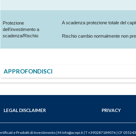
A scadenza protezione totale del capit
Protezione
dell’investimento a
scadenza/Rischio
Rischio cambio normalmente non pre
APPROFONDISCI
LEGAL DISCLAIMER
PRIVACY
tificati e Prodotti di Investimento | M
info@acepi.it
| T +390287189076 | CF 055243