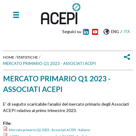
Seguici su
/
ENG
ITA
/
/
HOME
STATISTICHE
MERCATO PRIMARIO Q1 2023 - ASSOCIATI ACEPI
T
MERCATO PRIMARIO Q1 2023 -
u
ASSOCIATI ACEPI
s
e
E' di seguito scaricabile l'analisi del mercato primario degli Associati
ACEPI relativo al primo trimestre 2023.
i
File:
q
Mercato primario Q1 2023 - Associati ACEPI - Italiano