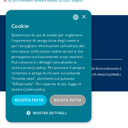
ACEPI's members primary market Q1 2023 - English
u
×
i
Cookie
ITALIAN
CONTATTI
Questo sito fa uso di cookie per migliorare
LEGAL DISCLAIMER
ENGLISH
l’esperienza di navigazione degli utenti e
PRIVACY
per raccogliere informazioni sull’utilizzo del
CREDITS
sito stesso. Utilizziamo cookie tecnici e che
perseguono esclusivamente scopi statistici.
Può conoscere i dettagli consultando la
nostra privacy policy. Per prestare il proprio
© 2026 ACEPI – Associazione Italiana Certificati e Prodotti di Investimento |
consenso si prega di cliccare sul pulsante
M
info@acepi.it
| T +390287189076 | CF 05524340964 | PI 09667620968 |
“Accetta tutto”, altrimenti sul pulsante
SDI W7YVJK9
"Rifiuta tutto". Per saperne di più, legga la
nostra
Cookie policy
ACCETTA TUTTO
RIFIUTA TUTTO
MOSTRA DETTAGLI