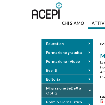
CHI SIAMO
ATTIV
Education
HO
T
Formazione gratuita
M
u
Formazione - Video
La 
inv
Eventi
s
ACE
E' 
Editoria
e
Migrazione SeDeX a
i
Optiq
Fil
q
Premio Giornalistico