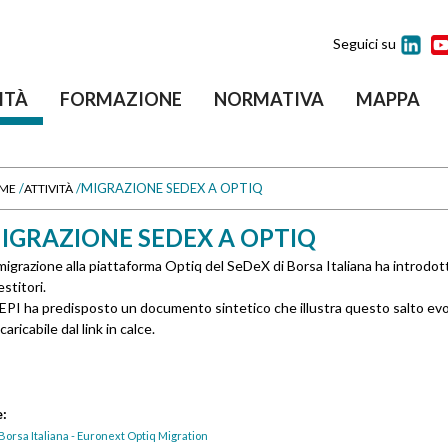
Seguici su
ITÀ
FORMAZIONE
NORMATIVA
MAPPA
/
/
MIGRAZIONE SEDEX A OPTIQ
ME
ATTIVITÀ
IGRAZIONE SEDEX A OPTIQ
migrazione alla piattaforma Optiq del SeDeX di Borsa Italiana ha introdot
estitori.
PI ha predisposto un documento sintetico che illustra questo salto evo
scaricabile dal link in calce.
e:
Borsa Italiana - Euronext Optiq Migration