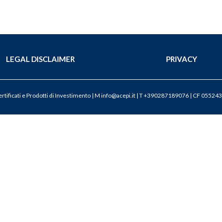
LEGAL DISCLAIMER
PRIVACY
tificati e Prodotti di Investimento | M
info@acepi.it
| T +390287189076 | CF 055243