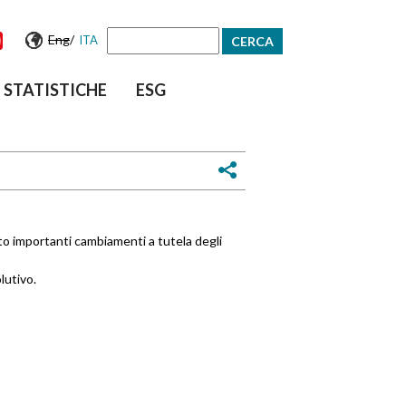
Eng
/
ITA
Form
STATISTICHE
ESG
di
ricerca
to importanti cambiamenti a tutela degli
lutivo.