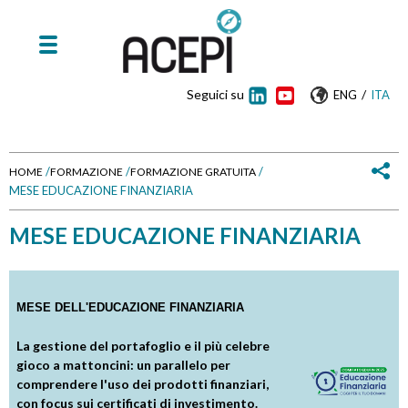
Seguici su
/
ENG
ITA
/
/
/
HOME
FORMAZIONE
FORMAZIONE GRATUITA
MESE EDUCAZIONE FINANZIARIA
T
MESE EDUCAZIONE FINANZIARIA
u
s
MESE DELL'EDUCAZIONE FINANZIARIA
e
La gestione del portafoglio e il più celebre
i
gioco a mattoncini: un parallelo per
comprendere l'uso dei prodotti finanziari,
q
con focus sui certificati di investimento.