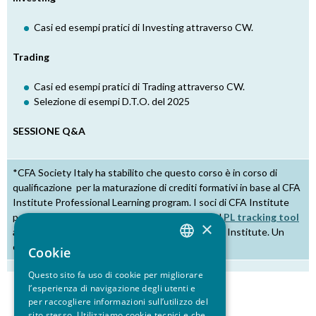
Casi ed esempi pratici di Investing attraverso CW.
Trading
Casi ed esempi pratici di Trading attraverso CW.
Selezione di esempi D.T.O. del 2025
SESSIONE Q&A
*CFA Society Italy ha stabilito che questo corso è in corso di
qualificazione per la maturazione di crediti formativi in base al CFA
Institute Professional Learning program. I soci di CFA Institute
possono caricare i crediti maturati accedendo al
PL tracking tool
×
attraverso il loro profilo personale sul sito di CFA Institute. Un
credito equivale ad un’ora di attività formativa.
Cookie
ITALIAN
Questo sito fa uso di cookie per migliorare
ENGLISH
l’esperienza di navigazione degli utenti e
per raccogliere informazioni sull’utilizzo del
sito stesso. Utilizziamo cookie tecnici e che