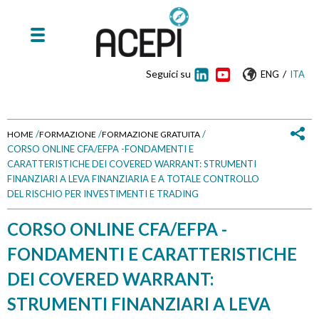
Seguici su
/
ENG
ITA
/
/
/
HOME
FORMAZIONE
FORMAZIONE GRATUITA
CORSO ONLINE CFA/EFPA -FONDAMENTI E
T
CARATTERISTICHE DEI COVERED WARRANT: STRUMENTI
FINANZIARI A LEVA FINANZIARIA E A TOTALE CONTROLLO
u
DEL RISCHIO PER INVESTIMENTI E TRADING
s
CORSO ONLINE CFA/EFPA -
e
FONDAMENTI E CARATTERISTICHE
i
DEI COVERED WARRANT:
STRUMENTI FINANZIARI A LEVA
q