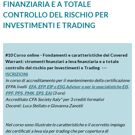
FINANZIARIA E A TOTALE
u
CONTROLLO DEL RISCHIO PER
i
INVESTIMENTI E TRADING
#10 Corso online - Fondamenti e caratteristiche dei Covered
Warrant: strumenti finanziari a leva finanziaria e a totale
controllo del rischio per Investimenti e Trading ---
ISCRIZIONI
In corso di accreditamento per il mantenimento della certificazione
EFPA livelli
EFA, EFP, EIP e ESG Advisor e per le specialistiche EIS,
PPF, PPS, PMK, EPS, EAI
(3 ore)
Accreditato
CFA Society Italy*
per 3 crediti formativi
Docenti: Luca Stellato e Giovanna Zanotti
Nel corso sono illustrate le caratteristiche e il ocorretto impiego
dei certificati a leva sia per trading che per copertura di