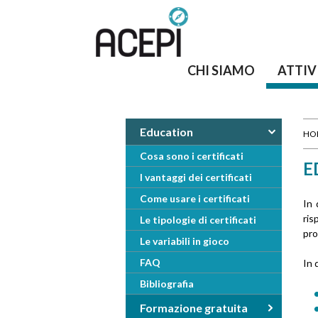
CHI SIAMO
ATTIV
Education
HO
T
Cosa sono i certificati
E
I vantaggi dei certificati
u
Come usare i certificati
In 
s
ris
Le tipologie di certificati
pro
Le variabili in gioco
e
FAQ
In 
i
Bibliografia
q
Formazione gratuita