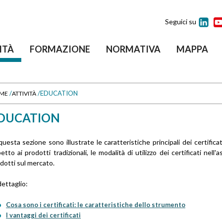
Seguici su
ITÀ
FORMAZIONE
NORMATIVA
MAPPA
/
/
EDUCATION
ME
ATTIVITÀ
DUCATION
questa sezione sono illustrate le caratteristiche principali dei certifi
petto ai prodotti tradizionali, le modalità di utilizzo dei certificati nell
dotti sul mercato.
dettaglio:
Cosa sono i certificati: le caratteristiche dello strumento
I vantaggi dei certificati