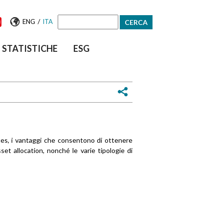
/
ENG
ITA
Form
STATISTICHE
ESG
di
ricerca
cates, i vantaggi che consentono di ottenere
'asset allocation, nonché le varie tipologie di