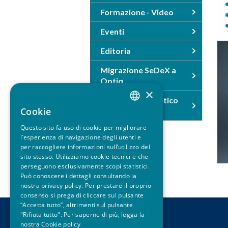
u
Formazione - Video
Eventi
i
Editoria
Migrazione SeDeX a
Optiq
×
Premio Giornalistico
Cookie
ACEPI
ITALIAN
Questo sito fa uso di cookie per migliorare
ENGLISH
l’esperienza di navigazione degli utenti e
per raccogliere informazioni sull’utilizzo del
sito stesso. Utilizziamo cookie tecnici e che
perseguono esclusivamente scopi statistici.
Può conoscere i dettagli consultando la
nostra privacy policy. Per prestare il proprio
consenso si prega di cliccare sul pulsante
“Accetta tutto”, altrimenti sul pulsante
"Rifiuta tutto". Per saperne di più, legga la
CONTATTI
nostra
Cookie policy