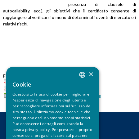
presenza di clausole di
autocallability, ecc.), gli obiettivi che il certificato consente di
raggiungere al verificarsi o meno di determinati eventi di mercato e i
relativi rischi.
×
File:
Mappa ACEPI - 1 giugno 2026 (formato A4)
Cookie
ITALIAN
Mappa ACEPI - 1 giugno 2026 (formato A3)
Questo sito fa uso di cookie per migliorare
Mappa ACEPI - lista prodotti - 1 giugno 2026 (formato Excel)
ENGLISH
l’esperienza di navigazione degli utenti e
per raccogliere informazioni sull’utilizzo del
sito stesso. Utilizziamo cookie tecnici e che
perseguono esclusivamente scopi statistici.
Può conoscere i dettagli consultando la
CONTATTI
nostra privacy policy. Per prestare il proprio
LEGAL DISCLAIMER
consenso si prega di cliccare sul pulsante