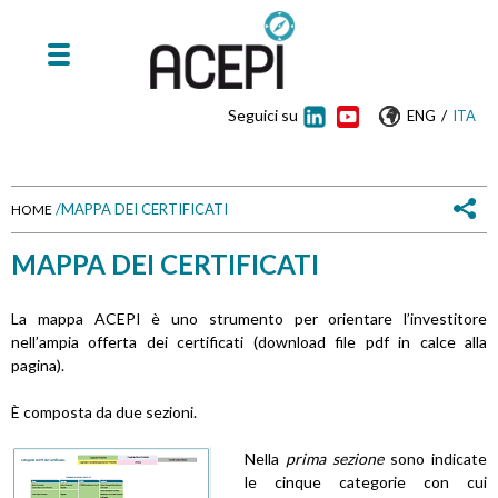
Seguici su
/
ENG
ITA
/
MAPPA DEI CERTIFICATI
HOME
T
MAPPA DEI CERTIFICATI
u
La mappa ACEPI è uno strumento per orientare l’investitore
s
nell’ampia offerta dei certificati (download file pdf in calce alla
pagina).
e
È composta da due sezioni.
i
Nella
prima sezione
sono indicate
q
le cinque categorie con cui