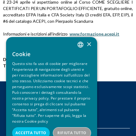
il 23-24 aprile vi aspettiamo online al Corso COME SCEGLIERE I
u
CERTIFICATI PER UN PORTAFOGLIO EFFICIENTE, gratuito online,
accreditato EFPA Italia e CFA Society Italy (3 crediti EFA, EFP, EIP), il
i
#6 del catalogo ACEPI, con Pierpaolo Scandurra
Informazioni e iscrizioni all'indirizzo
www.formazione.acepi.it
×
Cookie
ITALIAN
Data pubblicazione:
23.04.2024
Questo sito fa uso di cookie per migliorare
Tipo notizia:
News
ENGLISH
l’esperienza di navigazione degli utenti e
per raccogliere informazioni sull’utilizzo del
sito stesso. Utilizziamo cookie tecnici e che
perseguono esclusivamente scopi statistici.
Può conoscere i dettagli consultando la
CONTATTI
nostra privacy policy. Per prestare il proprio
LEGAL DISCLAIMER
consenso si prega di cliccare sul pulsante
PRIVACY
“Accetta tutto”, altrimenti sul pulsante
"Rifiuta tutto". Per saperne di più, legga la
CREDITS
nostra
Cookie policy
ACCETTA TUTTO
RIFIUTA TUTTO