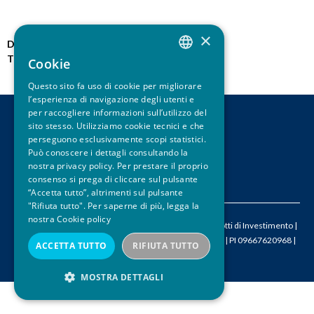
u
×
i
Data pubblicazione:
01.02.2023
Tipo notizia:
News
Cookie
ITALIAN
Questo sito fa uso di cookie per migliorare
ENGLISH
l’esperienza di navigazione degli utenti e
per raccogliere informazioni sull’utilizzo del
sito stesso. Utilizziamo cookie tecnici e che
CONTATTI
perseguono esclusivamente scopi statistici.
LEGAL DISCLAIMER
Può conoscere i dettagli consultando la
PRIVACY
nostra privacy policy. Per prestare il proprio
CREDITS
consenso si prega di cliccare sul pulsante
“Accetta tutto”, altrimenti sul pulsante
"Rifiuta tutto". Per saperne di più, legga la
nostra
Cookie policy
© 2026 ACEPI – Associazione Italiana Certificati e Prodotti di Investimento |
M
info@acepi.it
| T +390287189076 | CF 05524340964 | PI 09667620968 |
ACCETTA TUTTO
RIFIUTA TUTTO
SDI W7YVJK9
MOSTRA DETTAGLI