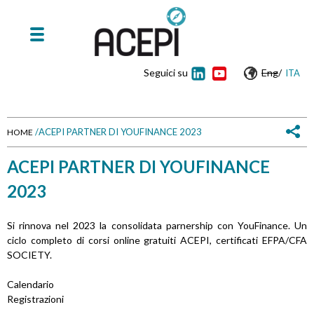
Seguici su
Eng
/
ITA
/
ACEPI PARTNER DI YOUFINANCE 2023
HOME
T
ACEPI PARTNER DI YOUFINANCE
u
2023
s
Si rinnova nel 2023 la consolidata parnership con YouFinance. Un
e
ciclo completo di corsi online gratuiti ACEPI, certificati EFPA/CFA
SOCIETY.
i
Calendario
q
Registrazioni