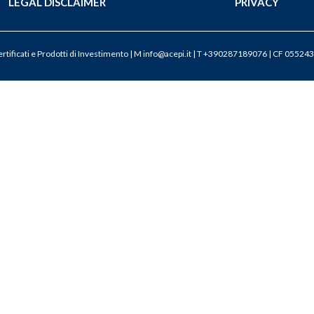
LEGAL DISCLAIMER
PRIVACY
tificati e Prodotti di Investimento | M
info@acepi.it
| T +390287189076 | CF 055243