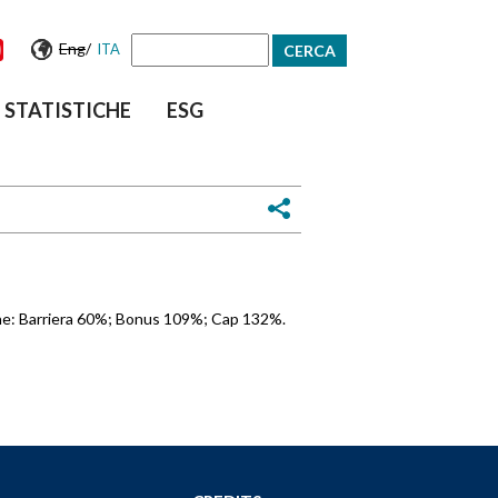
Eng
/
ITA
Form
STATISTICHE
ESG
di
ricerca
iche: Barriera 60%; Bonus 109%; Cap 132%.