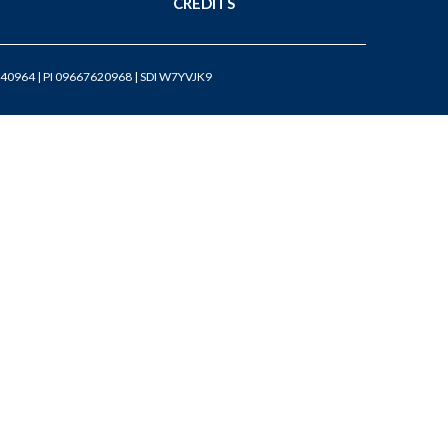
CREDITS
40964 | PI 09667620968 | SDI W7YVJK9