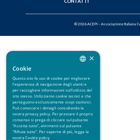
CONTATTI
u
i
© 2026 ACEPI – Associazione Italiana Cer
×
Cookie
ITALIAN
Questo sito fa uso di cookie per migliorare
ENGLISH
l’esperienza di navigazione degli utenti e
per raccogliere informazioni sull’utilizzo del
sito stesso. Utilizziamo cookie tecnici e che
perseguono esclusivamente scopi statistici.
Può conoscere i dettagli consultando la
nostra privacy policy. Per prestare il proprio
consenso si prega di cliccare sul pulsante
“Accetta tutto”, altrimenti sul pulsante
"Rifiuta tutto". Per saperne di più, legga la
nostra
Cookie policy