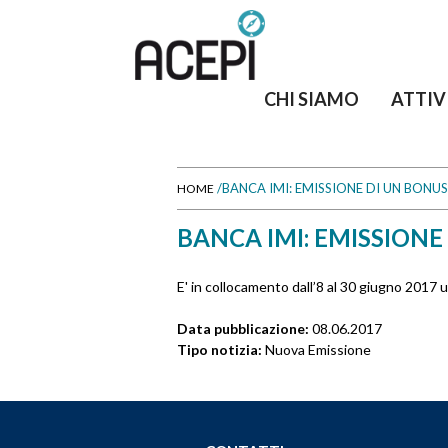
CHI SIAMO
ATTIV
/
BANCA IMI: EMISSIONE DI UN BONU
HOME
T
BANCA IMI: EMISSIONE
u
E' in collocamento dall’8 al 30 giugno 201
s
Data pubblicazione:
08.06.2017
e
Tipo notizia:
Nuova Emissione
i
q