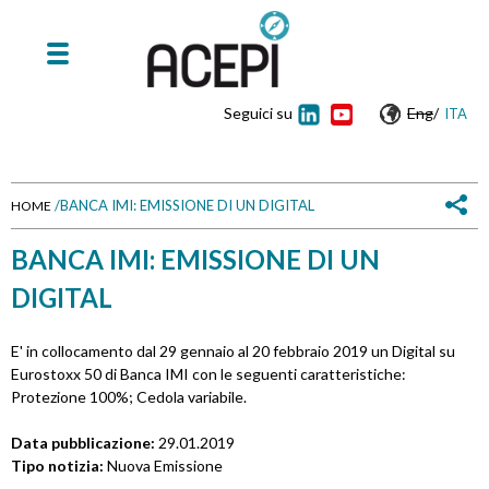
Seguici su
Eng
/
ITA
/
BANCA IMI: EMISSIONE DI UN DIGITAL
HOME
T
BANCA IMI: EMISSIONE DI UN
u
DIGITAL
s
E' in collocamento dal 29 gennaio al 20 febbraio 2019 un Digital su
e
Eurostoxx 50 di Banca IMI con le seguenti caratteristiche:
Protezione 100%; Cedola variabile.
i
Data pubblicazione:
29.01.2019
q
Tipo notizia:
Nuova Emissione