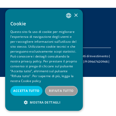
u
×
i
CONTATTI
Cookie
ITALIAN
LEGAL DISCLAIMER
PRIVACY
Questo sito fa uso di cookie per migliorare
ENGLISH
l’esperienza di navigazione degli utenti e
CREDITS
per raccogliere informazioni sull’utilizzo del
sito stesso. Utilizziamo cookie tecnici e che
perseguono esclusivamente scopi statistici.
© 2026 ACEPI – Associazione Italiana Certificati e Prodotti di Investimento |
Può conoscere i dettagli consultando la
nostra privacy policy. Per prestare il proprio
M
info@acepi.it
| T +390287189076 | CF 05524340964 | PI 09667620968 |
consenso si prega di cliccare sul pulsante
SDI W7YVJK9
“Accetta tutto”, altrimenti sul pulsante
"Rifiuta tutto". Per saperne di più, legga la
nostra
Cookie policy
ACCETTA TUTTO
RIFIUTA TUTTO
MOSTRA DETTAGLI