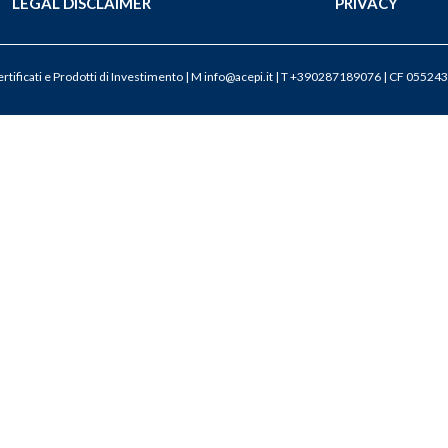
LEGAL DISCLAIMER
PRIVACY
tificati e Prodotti di Investimento | M
info@acepi.it
| T +390287189076 | CF 055243