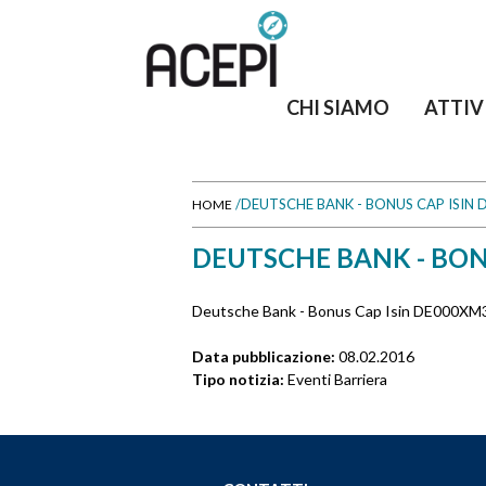
CHI SIAMO
ATTIV
/
DEUTSCHE BANK - BONUS CAP ISIN
HOME
T
DEUTSCHE BANK - BON
u
Deutsche Bank - Bonus Cap Isin DE000X
s
Data pubblicazione:
08.02.2016
e
Tipo notizia:
Eventi Barriera
i
q