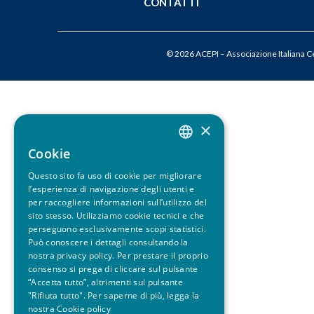
CONTATTI
u
i
© 2026 ACEPI – Associazione Italiana Cer
×
Cookie
ITALIAN
Questo sito fa uso di cookie per migliorare
ENGLISH
l’esperienza di navigazione degli utenti e
per raccogliere informazioni sull’utilizzo del
sito stesso. Utilizziamo cookie tecnici e che
perseguono esclusivamente scopi statistici.
Può conoscere i dettagli consultando la
nostra privacy policy. Per prestare il proprio
consenso si prega di cliccare sul pulsante
“Accetta tutto”, altrimenti sul pulsante
"Rifiuta tutto". Per saperne di più, legga la
nostra
Cookie policy