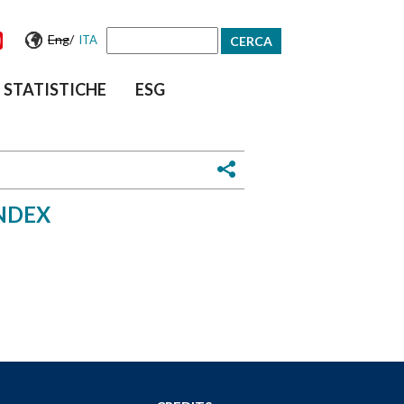
Eng
/
ITA
Form
STATISTICHE
ESG
di
ricerca
INDEX