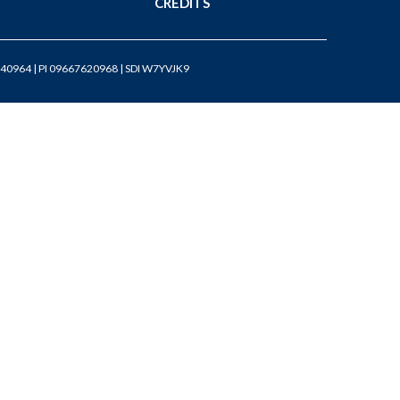
CREDITS
40964 | PI 09667620968 | SDI W7YVJK9