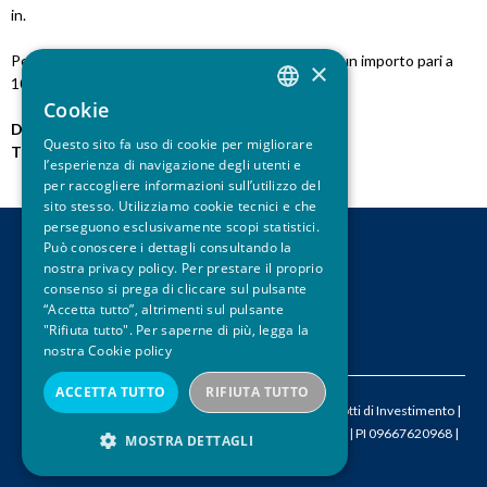
in.
u
Pertanto, il certificato rimborsa anticipatamente un importo pari a
×
i
1038,8 euro lordi per certificato.
Cookie
ITALIAN
Data pubblicazione:
09.05.2018
Questo sito fa uso di cookie per migliorare
Tipo notizia:
Rimborso Anticipato
ENGLISH
l’esperienza di navigazione degli utenti e
per raccogliere informazioni sull’utilizzo del
sito stesso. Utilizziamo cookie tecnici e che
perseguono esclusivamente scopi statistici.
Può conoscere i dettagli consultando la
CONTATTI
nostra privacy policy. Per prestare il proprio
LEGAL DISCLAIMER
consenso si prega di cliccare sul pulsante
PRIVACY
“Accetta tutto”, altrimenti sul pulsante
"Rifiuta tutto". Per saperne di più, legga la
CREDITS
nostra
Cookie policy
ACCETTA TUTTO
RIFIUTA TUTTO
© 2026 ACEPI – Associazione Italiana Certificati e Prodotti di Investimento |
M
info@acepi.it
| T +390287189076 | CF 05524340964 | PI 09667620968 |
MOSTRA DETTAGLI
SDI W7YVJK9