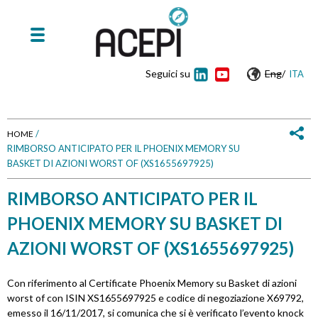
Seguici su
Eng
/
ITA
/
HOME
RIMBORSO ANTICIPATO PER IL PHOENIX MEMORY SU
T
BASKET DI AZIONI WORST OF (XS1655697925)
u
RIMBORSO ANTICIPATO PER IL
s
PHOENIX MEMORY SU BASKET DI
e
AZIONI WORST OF (XS1655697925)
i
Con riferimento al Certificate Phoenix Memory su Basket di azioni
worst of con ISIN XS1655697925 e codice di negoziazione X69792,
q
emesso il 16/11/2017, si comunica che si è verificato l’evento knock