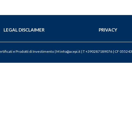
LEGAL DISCLAIMER
PRIVACY
tificati e Prodotti di Investimento | M
info@acepi.it
| T +390287189076 | CF 055243