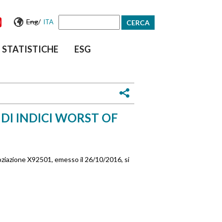
Eng
/
ITA
Form
STATISTICHE
ESG
di
ricerca
DI INDICI WORST OF
oziazione X92501, emesso il 26/10/2016, si