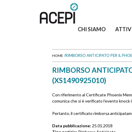
CHI SIAMO
ATTIV
/
RIMBORSO ANTICIPATO PER IL PHOE
HOME
T
RIMBORSO ANTICIPATO
u
(XS1490925010)
s
Con riferimento al Certificate Phoenix Mem
e
comunica che si è verificato l’evento knock i
i
Pertanto, il certificato rimborsa anticipatam
q
Data pubblicazione:
25.01.2018
Tipo notizia:
Rimborso Anticipato