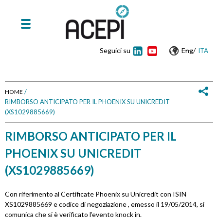
Seguici su
Eng
/
ITA
/
HOME
RIMBORSO ANTICIPATO PER IL PHOENIX SU UNICREDIT
T
(XS1029885669)
u
RIMBORSO ANTICIPATO PER IL
s
PHOENIX SU UNICREDIT
e
(XS1029885669)
i
Con riferimento al Certificate Phoenix su Unicredit con ISIN
XS1029885669 e codice di negoziazione , emesso il 19/05/2014, si
q
comunica che si è verificato l’evento knock in.