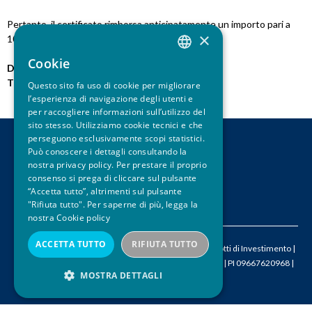
u
Pertanto, il certificato rimborsa anticipatamente un importo pari a
×
104300 euro lordi per certificato.
i
Cookie
Data pubblicazione:
12.05.2015
ITALIAN
Tipo notizia:
Rimborso Anticipato
Questo sito fa uso di cookie per migliorare
ENGLISH
l’esperienza di navigazione degli utenti e
per raccogliere informazioni sull’utilizzo del
sito stesso. Utilizziamo cookie tecnici e che
perseguono esclusivamente scopi statistici.
Può conoscere i dettagli consultando la
CONTATTI
nostra privacy policy. Per prestare il proprio
LEGAL DISCLAIMER
consenso si prega di cliccare sul pulsante
PRIVACY
“Accetta tutto”, altrimenti sul pulsante
CREDITS
"Rifiuta tutto". Per saperne di più, legga la
nostra
Cookie policy
ACCETTA TUTTO
RIFIUTA TUTTO
© 2026 ACEPI – Associazione Italiana Certificati e Prodotti di Investimento |
M
info@acepi.it
| T +390287189076 | CF 05524340964 | PI 09667620968 |
MOSTRA DETTAGLI
SDI W7YVJK9