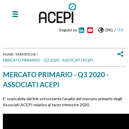
Seguici su
/
ENG
ITA
/
/
HOME
STATISTICHE
MERCATO PRIMARIO - Q3 2020 - ASSOCIATI ACEPI
T
MERCATO PRIMARIO - Q3 2020 -
u
ASSOCIATI ACEPI
s
e
E' scaricabile dal link sottostante l'analisi del mercato primario degli
Associati ACEPI relativo al terzo trimestre 2020.
i
q