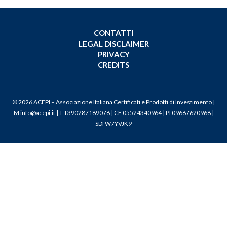
CONTATTI
LEGAL DISCLAIMER
PRIVACY
CREDITS
© 2026 ACEPI – Associazione Italiana Certificati e Prodotti di Investimento |
M
info@acepi.it
| T +390287189076 | CF 05524340964 | PI 09667620968 |
SDI W7YVJK9