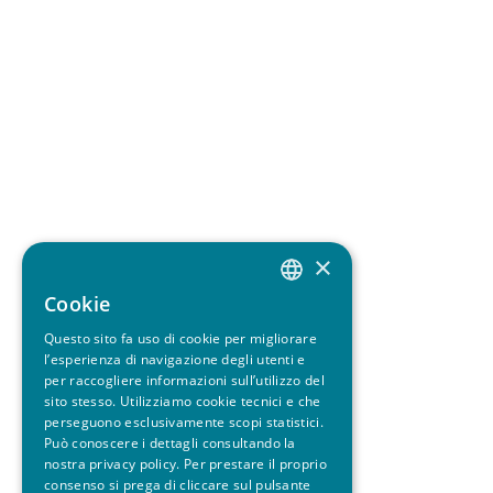
×
Cookie
ITALIAN
Questo sito fa uso di cookie per migliorare
ENGLISH
l’esperienza di navigazione degli utenti e
per raccogliere informazioni sull’utilizzo del
sito stesso. Utilizziamo cookie tecnici e che
perseguono esclusivamente scopi statistici.
Può conoscere i dettagli consultando la
nostra privacy policy. Per prestare il proprio
consenso si prega di cliccare sul pulsante